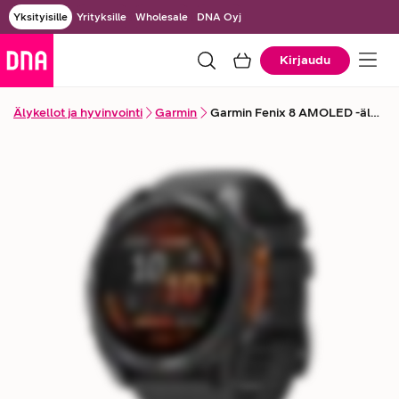
Yksityisille
Yrityksille
Wholesale
DNA Oyj
Kirjaudu
Älykellot ja hyvinvointi
Garmin
Garmin Fenix 8 AMOLED -älykello