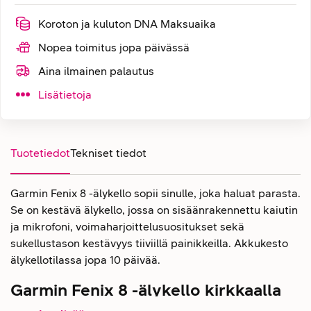
Koroton ja kuluton DNA Maksuaika
Nopea toimitus jopa päivässä
Aina ilmainen palautus
Lisätietoja
Tuotetiedot
Tekniset tiedot
Garmin Fenix 8 -älykello sopii sinulle, joka haluat parasta.
Se on kestävä älykello, jossa on sisäänrakennettu kaiutin
ja mikrofoni, voimaharjoittelusuositukset sekä
sukellustason kestävyys tiiviillä painikkeilla. Akkukesto
älykellotilassa jopa 10 päivää.
Garmin Fenix 8 -älykello kirkkaalla
AMOLED-näytöllä