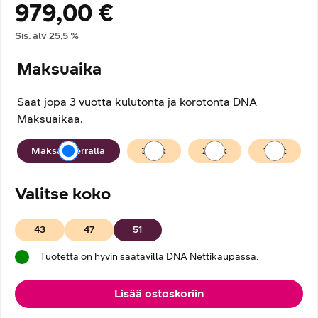
979,00 €
Hintatiedot
Sis. alv
25,5
%
Maksuaika
Saat jopa 3 vuotta kulutonta ja korotonta DNA
Maksuaikaa.
Maksuaika
Maksan kerralla
36
kk
24
kk
12
kk
Valitse koko
43
47
51
Tuotetta on hyvin saatavilla DNA Nettikaupassa.
Lisää ostoskoriin