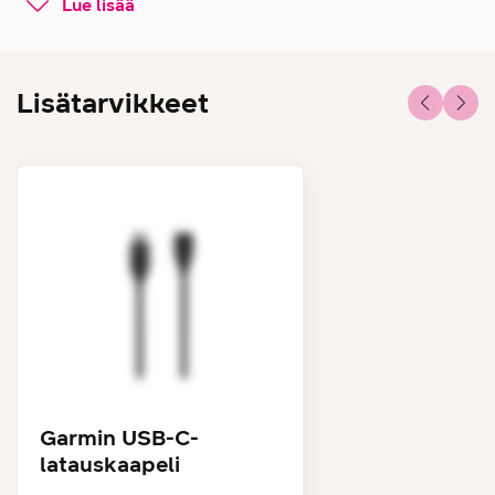
Lue lisää
Mitä ikinä harrastatkin, Garmin Fenix 8 GPS-älykello on
suunnattu ammattiurheilijoille sekä seikkailijoille, jotka
haluavat ylittää rajojaan. Älykellossa on kirkas 1,3
Lisätarvikkeet
tuuman AMOLED-näyttö, ruostumaton teräskehys sekä
tehokas LED-taskulamppu, joka takaa näkyvyyden
pimeän tullen.
Älykellossa edistykselliset
voimaharjoittelut
Lisää suorituskykyäsi, kestävyyttä ja suojaa
loukkaantumisilta kohdennetuilla
voimaharjoitusohjelmilla, reaaliaikaisella kestävyyden
seurannalla ja lajikohtaisilla harjoituksilla. Fenix 8 -kellon
harjoitusvalmiusominaisuuksista näet, miten paljon
palautumisaikaa tarvitset treenien välillä.
Garmin USB-C-
latauskaapeli
Dynaaminen kiertomatkareititys