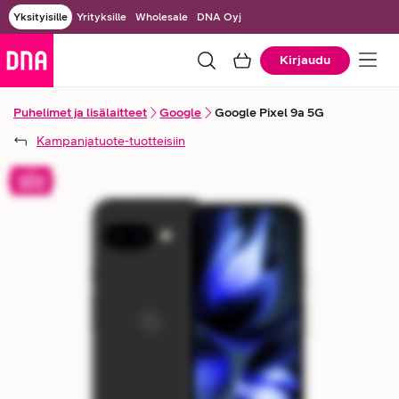
Yksityisille
Yrityksille
Wholesale
DNA Oyj
Kirjaudu
Puhelimet ja lisälaitteet
Google
Google Pixel 9a 5G
Kampanjatuote
-tuotteisiin