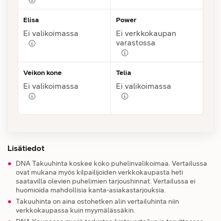
Elisa
Power
Ei valikoimassa
Ei verkkokaupan
varastossa
Veikon kone
Telia
Ei valikoimassa
Ei valikoimassa
Lisätiedot
DNA Takuuhinta koskee koko puhelinvalikoimaa. Vertailussa
ovat mukana myös kilpailijoiden verkkokaupasta heti
saatavilla olevien puhelimien tarjoushinnat. Vertailussa ei
huomioida mahdollisia kanta-asiakastarjouksia.
Takuuhinta on aina ostohetken alin vertailuhinta niin
verkkokaupassa kuin myymälässäkin.