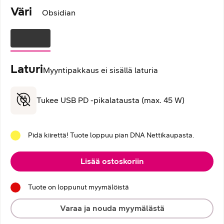
Väri
Obsidian
Laturi
Myyntipakkaus ei sisällä laturia
Tukee USB PD -pikalatausta (max. 45 W)
Pidä kiirettä! Tuote loppuu pian DNA Nettikaupasta.
Lisää ostoskoriin
Tuote on loppunut myymälöistä
Varaa ja nouda myymälästä