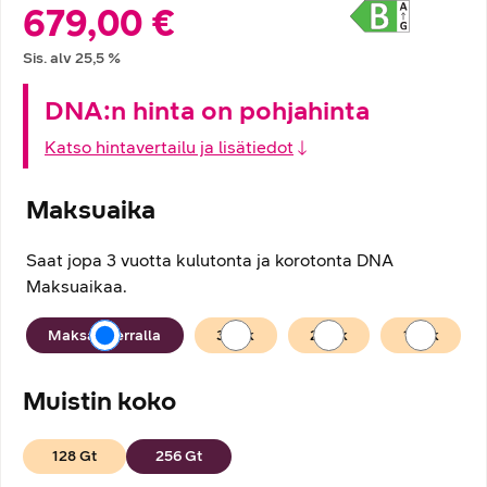
Hintatiedot
679,00 €
Sis. alv
25,5
%
DNA:n hinta on pohjahinta
Katso hintavertailu ja lisätiedot
Maksuaika
Saat jopa 3 vuotta kulutonta ja korotonta DNA
Maksuaikaa.
Maksuaika
Maksan kerralla
36
kk
24
kk
12
kk
Muistin koko
128
Gt
256
Gt