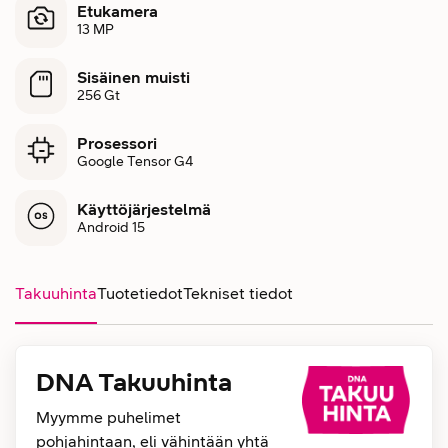
Etukamera
13 MP
Sisäinen muisti
256 Gt
Prosessori
Google Tensor G4
Käyttöjärjestelmä
Android 15
Takuuhinta
Tuotetiedot
Tekniset tiedot
DNA Takuuhinta
Myymme puhelimet
pohjahintaan, eli vähintään yhtä