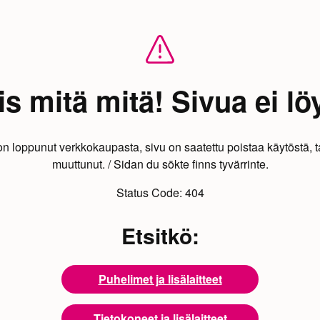
s mitä mitä! Sivua ei lö
on loppunut verkkokaupasta, sivu on saatettu poistaa käytöstä, t
muuttunut. / Sidan du sökte finns tyvärrinte.
Status Code:
404
Etsitkö:
Puhelimet ja lisälaitteet
Tietokoneet ja lisälaitteet