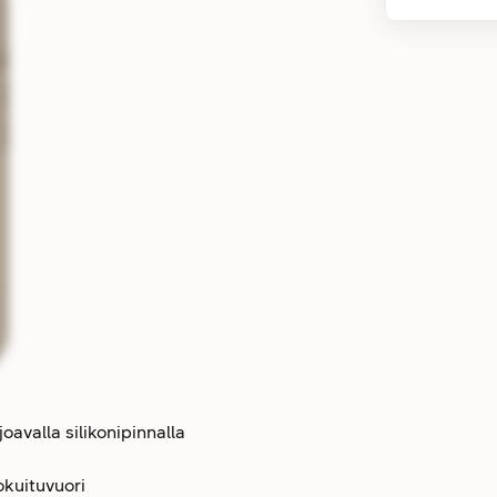
avalla silikonipinnalla
okuituvuori