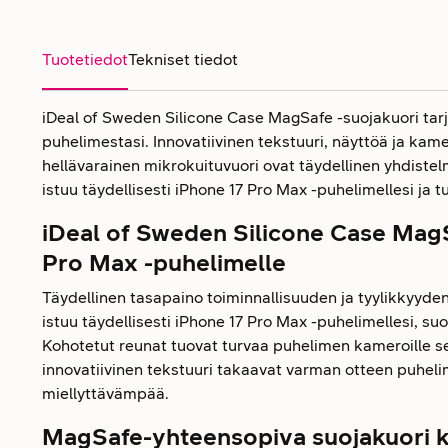
Tuotetiedot
Tekniset tiedot
iDeal of Sweden Silicone Case MagSafe -suojakuori tar
puhelimestasi. Innovatiivinen tekstuuri, näyttöä ja kam
hellävarainen mikrokuituvuori ovat täydellinen yhdistelmä
istuu täydellisesti iPhone 17 Pro Max -puhelimellesi ja
iDeal of Sweden Silicone Case MagS
Pro Max -puhelimelle
Täydellinen tasapaino toiminnallisuuden ja tyylikkyyden
istuu täydellisesti iPhone 17 Pro Max -puhelimellesi, suoj
Kohotetut reunat tuovat turvaa puhelimen kameroille sek
innovatiivinen tekstuuri takaavat varman otteen puhelim
miellyttävämpää.
MagSafe-yhteensopiva suojakuori ke