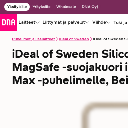
Yksityisille
Yrityksille
Wholesale
DNA Oyj
Laitteet
Liittymät ja palvelut
Viihde
Tuki ja
Puhelimet ja lisälaitteet
iDeal of Sweden
iDeal of Sweden Si
iDeal of Sweden Sili
MagSafe -suojakuori 
Max -puhelimelle, Be