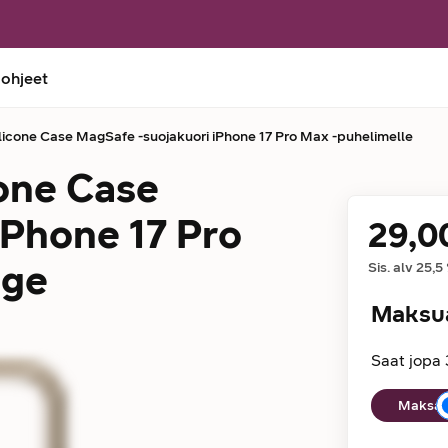
 ohjeet
licone Case MagSafe -suojakuori iPhone 17 Pro Max -puhelimelle
cone Case
iPhone 17 Pro
29,0
Hinta
ige
Sis. alv
25,5
Maksu
Saat jopa 
Maksuaika
Maksan 