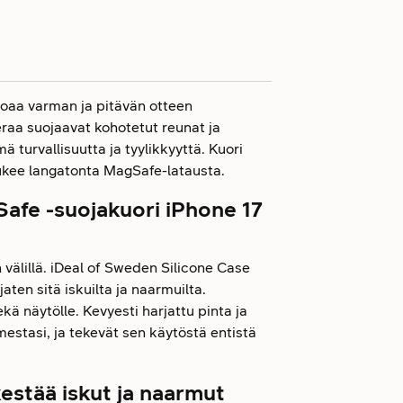
joaa varman ja pitävän otteen
eraa suojaavat kohotetut reunat ja
 turvallisuutta ja tyylikkyyttä. Kuori
 tukee langatonta MagSafe-latausta.
afe -suojakuori iPhone 17
 välillä. iDeal of Sweden Silicone Case
aten sitä iskuilta ja naarmuilta.
ä näytölle. Kevyesti harjattu pinta ja
estasi, ja tekevät sen käytöstä entistä
stää iskut ja naarmut