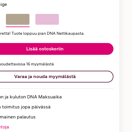
ige
iirettä! Tuote loppuu pian DNA Nettikaupasta.
Lisää ostoskoriin
noudettavissa 16 myymälästä
Varaa ja nouda myymälästä
on ja kuluton DNA Maksuaika
 toimitus jopa päivässä
lmainen palautus
etoja