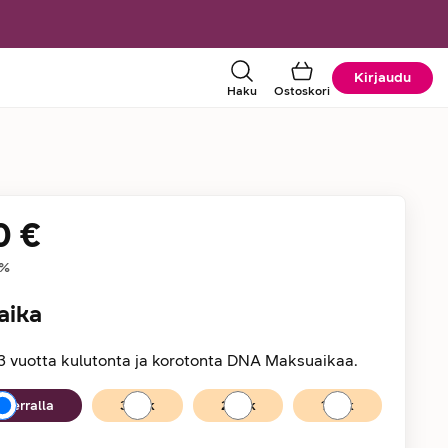
Kirjaudu
Haku
Ostoskori
0 €
tiedot
%
aika
3 vuotta kulutonta ja korotonta DNA Maksuaikaa.
kerralla
36
kk
24
kk
12
kk