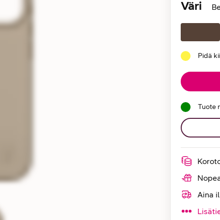
Väri
Be
Pidä k
Tuote 
Korot
Nopea
Aina i
Lisäti