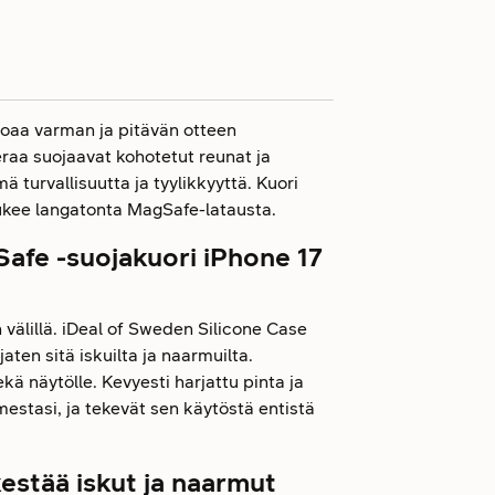
joaa varman ja pitävän otteen
eraa suojaavat kohotetut reunat ja
 turvallisuutta ja tyylikkyyttä. Kuori
 tukee langatonta MagSafe-latausta.
afe -suojakuori iPhone 17
 välillä. iDeal of Sweden Silicone Case
aten sitä iskuilta ja naarmuilta.
ä näytölle. Kevyesti harjattu pinta ja
estasi, ja tekevät sen käytöstä entistä
stää iskut ja naarmut