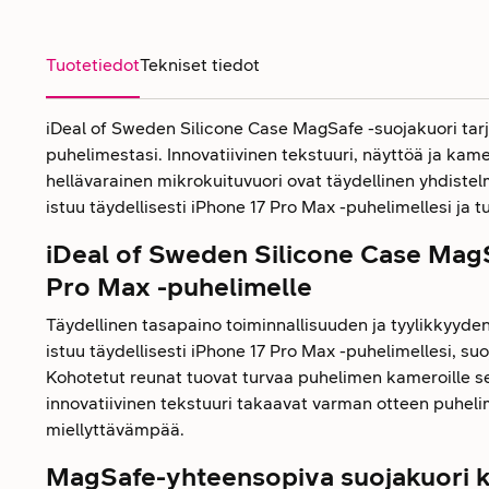
Tuotetiedot
Tekniset tiedot
iDeal of Sweden Silicone Case MagSafe -suojakuori tar
puhelimestasi. Innovatiivinen tekstuuri, näyttöä ja kam
hellävarainen mikrokuituvuori ovat täydellinen yhdistelmä
istuu täydellisesti iPhone 17 Pro Max -puhelimellesi ja
iDeal of Sweden Silicone Case MagS
Pro Max -puhelimelle
Täydellinen tasapaino toiminnallisuuden ja tyylikkyyden
istuu täydellisesti iPhone 17 Pro Max -puhelimellesi, suoj
Kohotetut reunat tuovat turvaa puhelimen kameroille sek
innovatiivinen tekstuuri takaavat varman otteen puhelim
miellyttävämpää.
MagSafe-yhteensopiva suojakuori ke