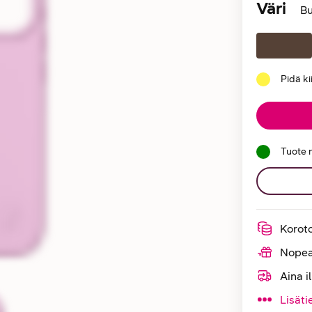
Väri
Bu
Pidä k
Tuote 
Korot
Nopea
Aina i
Lisäti