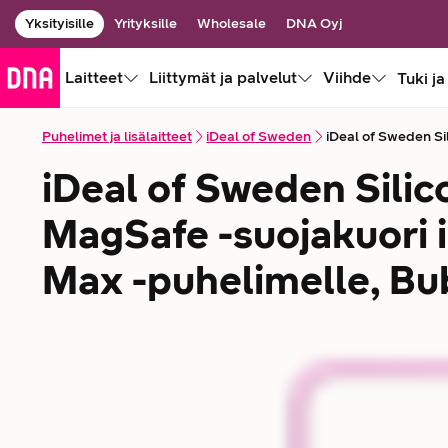
Yksityisille
Yrityksille
Wholesale
DNA Oyj
Laitteet
Liittymät ja palvelut
Viihde
Tuki ja
Puhelimet ja lisälaitteet
iDeal of Sweden
iDeal of Sweden Si
iDeal of Sweden Sili
MagSafe -suojakuori 
Max -puhelimelle, B