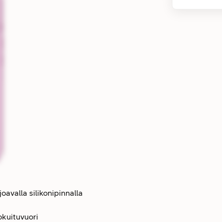
avalla silikonipinnalla
okuituvuori