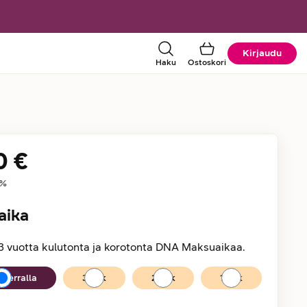
Kirjaudu
Haku
Ostoskori
0 €
tiedot
%
aika
3 vuotta kulutonta ja korotonta DNA Maksuaikaa.
kerralla
36
kk
24
kk
12
kk