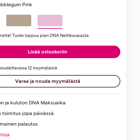
bblegum Pink
iirettä! Tuote loppuu pian DNA Nettikaupasta.
Lisää ostoskoriin
noudettavissa 12 myymälästä
Varaa ja nouda myymälästä
on ja kuluton DNA Maksuaika
 toimitus jopa päivässä
lmainen palautus
etoja