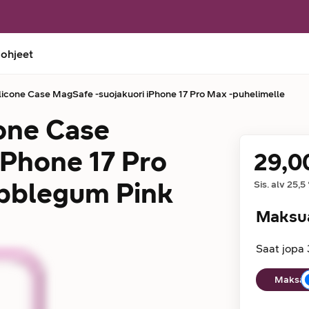
 ohjeet
licone Case MagSafe -suojakuori iPhone 17 Pro Max -puhelimelle
cone Case
iPhone 17 Pro
29,0
Hinta
ubblegum Pink
Sis. alv
25,5
Maksu
Saat jopa 
Maksuaika
Maksan 