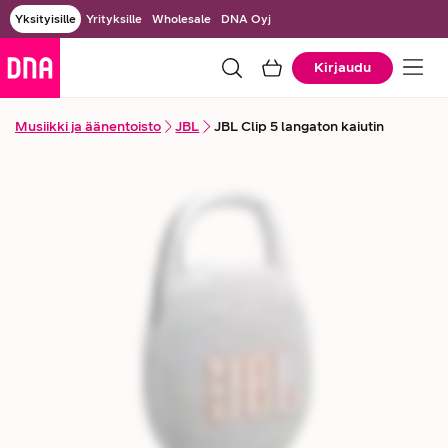
Yksityisille
Yrityksille
Wholesale
DNA Oyj
Kirjaudu
Musiikki ja äänentoisto
JBL
JBL Clip 5 langaton kaiutin