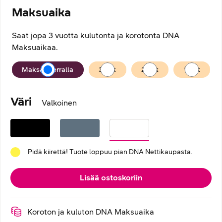
Maksuaika
Saat jopa 3 vuotta kulutonta ja korotonta DNA
Maksuaikaa.
Maksuaika
Maksan kerralla
36
kk
24
kk
12
kk
Väri
Valkoinen
Pidä kiirettä! Tuote loppuu pian DNA Nettikaupasta.
Lisää ostoskoriin
Koroton ja kuluton DNA Maksuaika