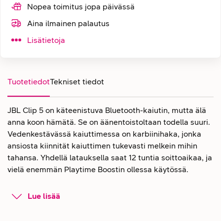
Nopea toimitus jopa päivässä
Aina ilmainen palautus
Lisätietoja
Tuotetiedot
Tekniset tiedot
JBL Clip 5 on käteenistuva Bluetooth-kaiutin, mutta älä
anna koon hämätä. Se on äänentoistoltaan todella suuri.
Vedenkestävässä kaiuttimessa on karbiinihaka, jonka
ansiosta kiinnität kaiuttimen tukevasti melkein mihin
tahansa. Yhdellä latauksella saat 12 tuntia soittoaikaa, ja
vielä enemmän Playtime Boostin ollessa käytössä.
Langaton JBL Clip 5 -kaiutin upealla
Lue lisää
JBL Pro -äänentoistolla