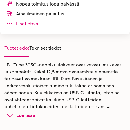
Nopea toimitus jopa päivässä
Aina ilmainen palautus
Lisätietoja
Tuotetiedot
Tekniset tiedot
JBL Tune 305C -nappikuulokkeet ovat kevyet, mukavat
ja kompaktit. Kaksi 12,5 mm:n dynaamista elementtiä
tarjoavat voimakkaan JBL Pure Bass -äänen ja
korkearesoluutioisen audion tuki takaa erinomaisen
äänenlaadun. Kuulokkeissa on USB-C-liitäntä, joten ne
ovat yhteensopivat kaikkien USB-C-laitteiden –
puhelimien, tietokoneiden, pelilaitteiden – kanssa.
Lue lisää
Nappikuulokkeet monipuolisella
USB-C-liittimellä