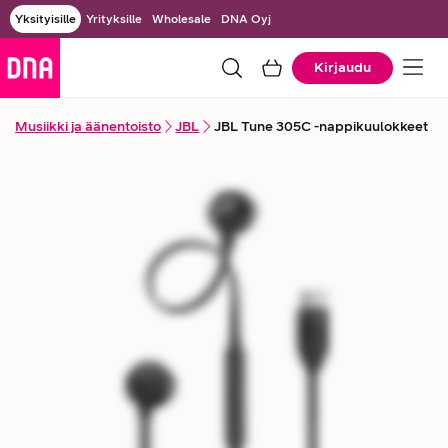
Yksityisille
Yrityksille
Wholesale
DNA Oyj
Kirjaudu
Musiikki ja äänentoisto
JBL
JBL Tune 305C -nappikuulokkeet