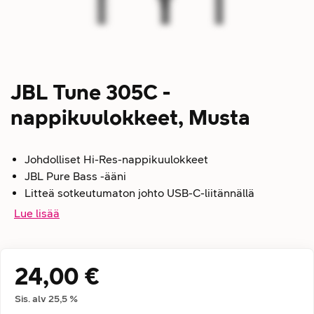
JBL Tune 305C -
nappikuulokkeet, Musta
Johdolliset Hi-Res-nappikuulokkeet
JBL Pure Bass -ääni
Litteä sotkeutumaton johto USB-C-liitännällä
Lue lisää
24,00 €
Hintatiedot
Sis. alv
25,5
%