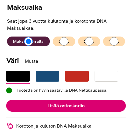
Maksuaika
Saat jopa 3 vuotta kulutonta ja korotonta DNA
Maksuaikaa.
Maksuaika
Maksan kerralla
36
kk
24
kk
12
kk
Väri
Musta
Tuotetta on hyvin saatavilla DNA Nettikaupassa.
Lisää ostoskoriin
Koroton ja kuluton DNA Maksuaika