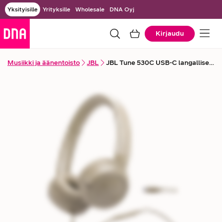
Yksityisille
Yrityksille
Wholesale
DNA Oyj
Kirjaudu
Musiikki ja äänentoisto
JBL
JBL Tune 530C USB-C langalliset kuulokkeet