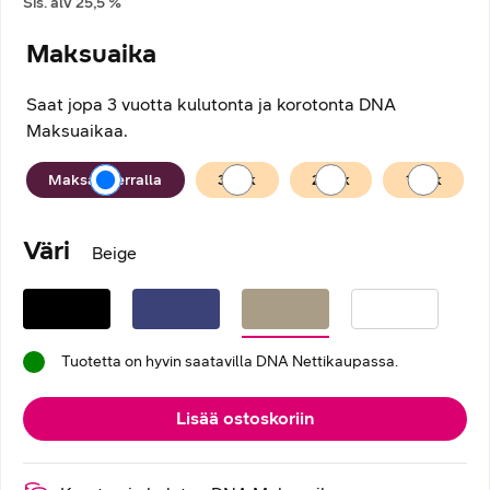
Sis. alv
25,5
%
Maksuaika
Saat jopa 3 vuotta kulutonta ja korotonta DNA
Maksuaikaa.
Maksuaika
Maksan kerralla
36
kk
24
kk
12
kk
Väri
Beige
Tuotetta on hyvin saatavilla DNA Nettikaupassa.
Lisää ostoskoriin