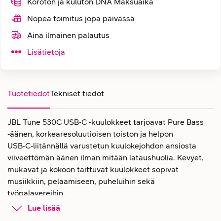
Koroton ja kuluton DNA Maksuaika
Nopea toimitus jopa päivässä
Aina ilmainen palautus
Lisätietoja
Tuotetiedot
Tekniset tiedot
JBL Tune 530C USB‑C ‑kuulokkeet tarjoavat Pure Bass
‑äänen, korkearesoluutioisen toiston ja helpon
USB‑C‑liitännällä varustetun kuulokejohdon ansiosta
viiveettömän äänen ilman mitään lataushuolia. Kevyet,
mukavat ja kokoon taittuvat kuulokkeet sopivat
musiikkiin, pelaamiseen, puheluihin sekä
työpalavereihin.
Lue lisää
JBL Tune 530C -kuulokkeet