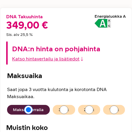
DNA Takuuhinta
Energialuokka
A
Hintatiedot
349,00 €
Sis. alv
25,5
%
DNA:n hinta on pohjahinta
Katso hintavertailu ja lisätiedot
Maksuaika
Saat jopa 3 vuotta kulutonta ja korotonta DNA
Maksuaikaa.
Maksuaika
Maksan kerralla
36
kk
24
kk
12
kk
Muistin koko