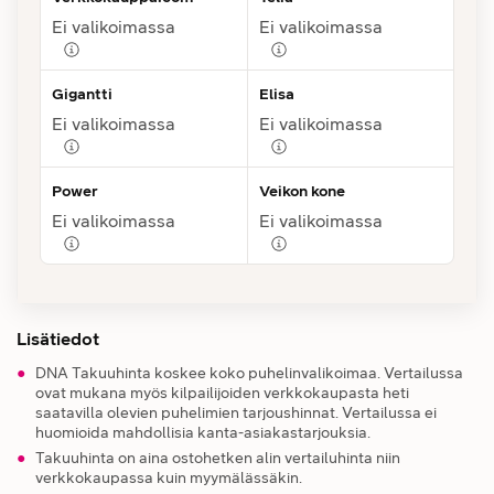
Ei valikoimassa
Ei valikoimassa
Gigantti
Elisa
Ei valikoimassa
Ei valikoimassa
Power
Veikon kone
Ei valikoimassa
Ei valikoimassa
Lisätiedot
DNA Takuuhinta koskee koko puhelinvalikoimaa. Vertailussa
ovat mukana myös kilpailijoiden verkkokaupasta heti
saatavilla olevien puhelimien tarjoushinnat. Vertailussa ei
huomioida mahdollisia kanta-asiakastarjouksia.
Takuuhinta on aina ostohetken alin vertailuhinta niin
verkkokaupassa kuin myymälässäkin.