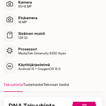
Kamera
50+8 MP
Etukamera
16 MP
Sisäinen muisti
128 Gt
Prosessori
MediaTek Dimensity 8350 Apex
Käyttöjärjestelmä
Android 15 + OxygenOS 15.0
Takuuhinta
Tuotetiedot
Tekniset tiedot
DNA Takuuhinta