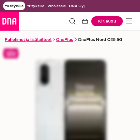
Yksityisille
Yrityksille
Wholesale
DNA Oyj
Kirjaudu
Puhelimet ja lisälaitteet
OnePlus
OnePlus Nord CE5 5G