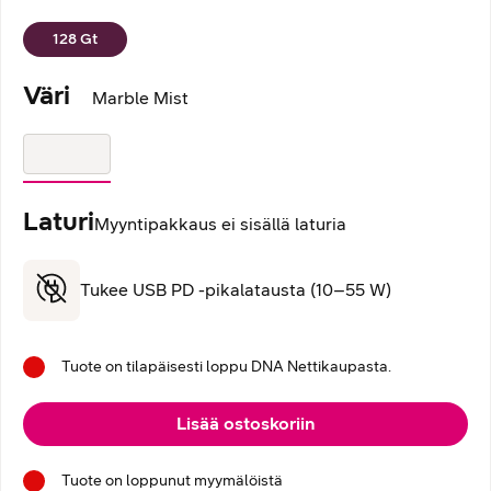
128
Gt
Väri
Marble Mist
Laturi
Myyntipakkaus ei sisällä laturia
Tukee USB PD -pikalatausta (10–55 W)
Tuote on tilapäisesti loppu DNA Nettikaupasta.
Lisää ostoskoriin
Tuote on loppunut myymälöistä