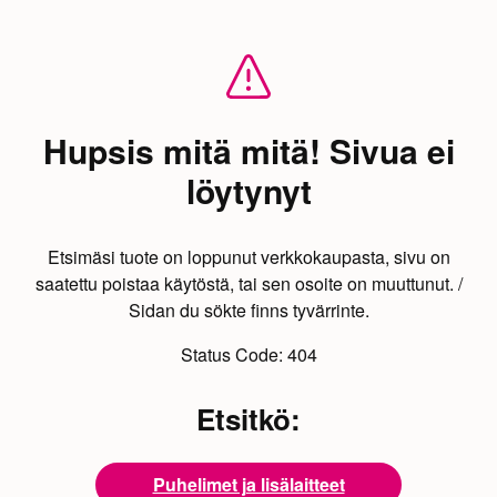
Hupsis mitä mitä! Sivua ei
löytynyt
Etsimäsi tuote on loppunut verkkokaupasta, sivu on
saatettu poistaa käytöstä, tai sen osoite on muuttunut. /
Sidan du sökte finns tyvärrinte.
Status Code:
404
Etsitkö:
Puhelimet ja lisälaitteet