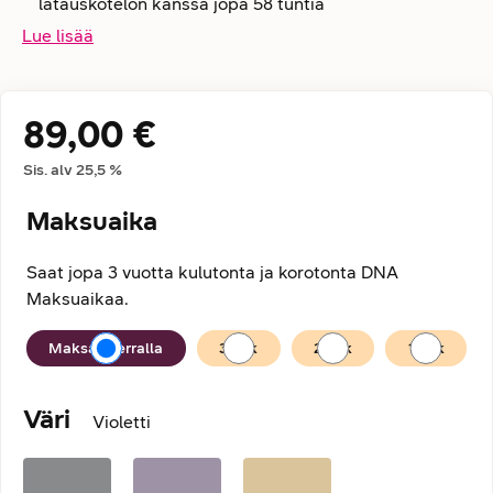
latauskotelon kanssa jopa 58 tuntia
Lue lisää
89,00 €
Hintatiedot
Sis. alv
25,5
%
Maksuaika
Saat jopa 3 vuotta kulutonta ja korotonta DNA
Maksuaikaa.
Maksuaika
Maksan kerralla
36
kk
24
kk
12
kk
Väri
Violetti