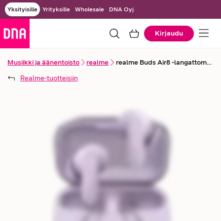
Yksityisille
Yrityksille
Wholesale
DNA Oyj
Kirjaudu
Musiikki ja äänentoisto
realme
realme Buds Air8 -langattomat vastamelunappikuulokkeet
Realme
-tuotteisiin