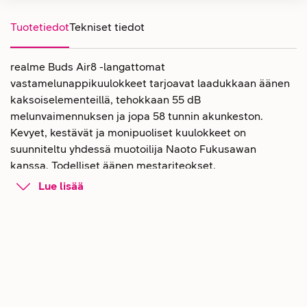
Tuotetiedot
Tekniset tiedot
realme Buds Air8 -langattomat
vastamelunappikuulokkeet tarjoavat laadukkaan äänen
kaksoiselementeillä, tehokkaan 55 dB
melunvaimennuksen ja jopa 58 tunnin akunkeston.
Kevyet, kestävät ja monipuoliset kuulokkeet on
suunniteltu yhdessä muotoilija Naoto Fukusawan
kanssa. Todelliset äänen mestariteokset.
Lue lisää
realme Buds Air8 -nappikuulokkeet
huippuäänellä, joka tuntuu oikeasti
Buds Air8 -kuulokkeet tuovat musiikin lähelle.
Langattomien nappikuulokkeiden kaksoiselementit
tekevät äänestä tasapainoisen: basso on napakka ja
syvä, korkeat äänet kirkkaita ja erottelevia. Hi-Res
Audio, LHDC-tuki sekä 3D Spatial Audio -tilaääni