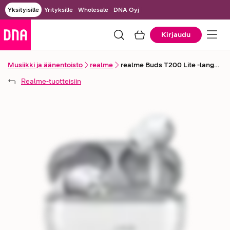
Yksityisille
Yrityksille
Wholesale
DNA Oyj
Kirjaudu
Musiikki ja äänentoisto
realme
realme Buds T200 Lite -langattomat nappikuulokkeet
Realme
-tuotteisiin