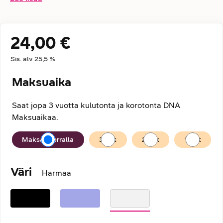
24,00 €
Hintatiedot
Sis. alv
25,5
%
Maksuaika
Saat jopa 3 vuotta kulutonta ja korotonta DNA
Maksuaikaa.
Maksuaika
Maksan kerralla
36
kk
24
kk
12
kk
Väri
Harmaa