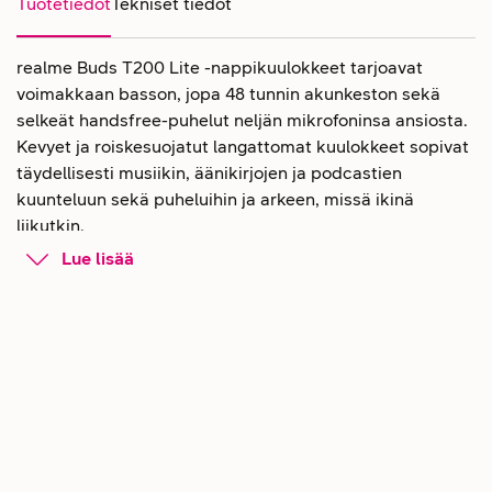
Tuotetiedot
Tekniset tiedot
realme Buds T200 Lite -nappikuulokkeet tarjoavat
voimakkaan basson, jopa 48 tunnin akunkeston sekä
selkeät handsfree-puhelut neljän mikrofoninsa ansiosta.
Kevyet ja roiskesuojatut langattomat kuulokkeet sopivat
täydellisesti musiikin, äänikirjojen ja podcastien
kuunteluun sekä puheluihin ja arkeen, missä ikinä
liikutkin.
Lue lisää
Kevyet realme Buds T200 Lite -
kuulokkeet voimakkaalla äänellä
Langattomat realme Buds T200 Lite -nappikuulokkeet
tarjoavat yllättävän ison ja energisen äänimaailman
kompaktissa koossa. 12,4 mm dynaaminen
bassoelementti tuo musiikkiin syvyyttä ja potkua, jota
arvostat etenkin treenatessa tai ollessasi liikkeellä. Kun
biitti iskee kunnolla, kuuntelukokemus ei jää vaisuksi.