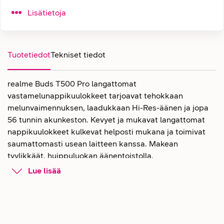
Lisätietoja
Tuotetiedot
Tekniset tiedot
realme Buds T500 Pro langattomat
vastamelunappikuulokkeet tarjoavat tehokkaan
melunvaimennuksen, laadukkaan Hi-Res-äänen ja jopa
56 tunnin akunkeston. Kevyet ja mukavat langattomat
nappikuulokkeet kulkevat helposti mukana ja toimivat
saumattomasti usean laitteen kanssa. Makean
tyylikkäät, huippuluokan äänentoistolla.
Lue lisää
Buds T500 Pro -nappikuulokkeet
tarjoavat hiljaisuutta juuri silloin kun
sitä tarvitset