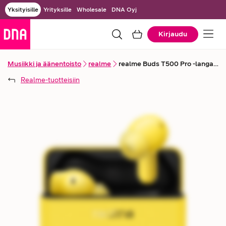
Yksityisille
Yrityksille
Wholesale
DNA Oyj
Kirjaudu
Musiikki ja äänentoisto
realme
realme Buds T500 Pro -langattomat vastamelunappikuulokkeet
Realme
-tuotteisiin