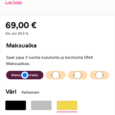
Lue lisää
69,00 €
Hintatiedot
Sis. alv
25,5
%
Maksuaika
Saat jopa 3 vuotta kulutonta ja korotonta DNA
Maksuaikaa.
Maksuaika
Maksan kerralla
36
kk
24
kk
12
kk
Väri
Keltainen