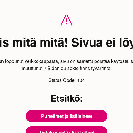
s mitä mitä! Sivua ei lö
on loppunut verkkokaupasta, sivu on saatettu poistaa käytöstä, t
muuttunut. / Sidan du sökte finns tyvärrinte.
Status Code:
404
Etsitkö:
Puhelimet ja lisälaitteet
Tietokoneet ja lisälaitteet