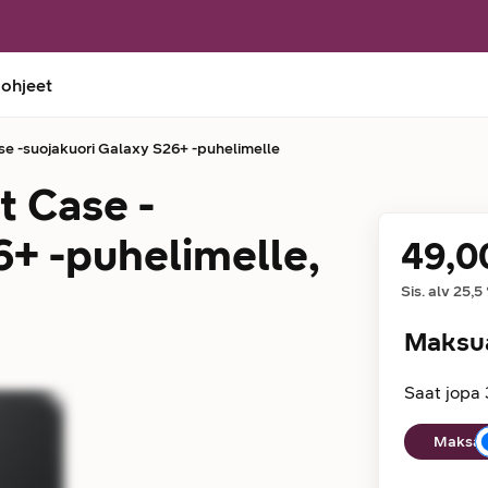
 ohjeet
 -suojakuori Galaxy S26+ -puhelimelle
 Case -
6+ -puhelimelle,
49,0
Hinta
Sis. alv
25,5
Maksu
Saat jopa 
Maksuaika
Maksan 