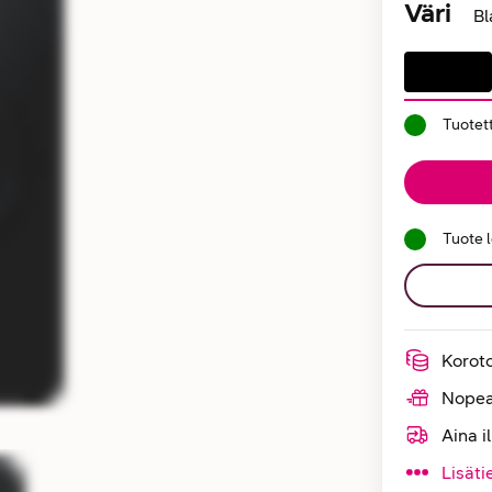
Väri
Bl
Tuotet
Tuote 
Korot
Nopea
Aina i
Lisäti