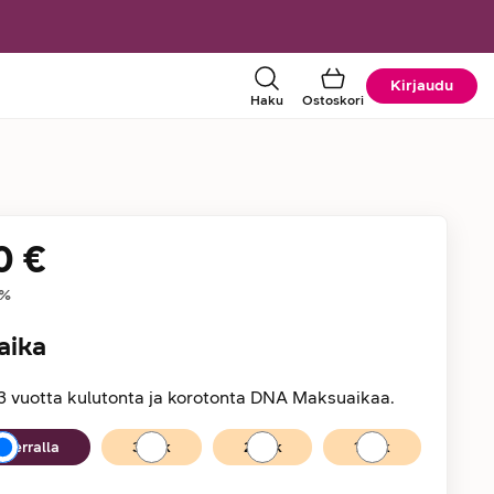
Kirjaudu
Haku
Ostoskori
0 €
tiedot
%
aika
3 vuotta kulutonta ja korotonta DNA Maksuaikaa.
kerralla
36
kk
24
kk
12
kk