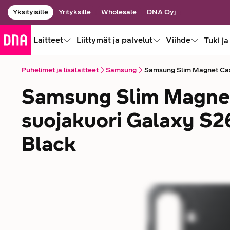
Yksityisille
Yrityksille
Wholesale
DNA Oyj
Laitteet
Liittymät ja palvelut
Viihde
Tuki ja
Puhelimet ja lisälaitteet
Samsung
Samsung Slim Magnet Case
Samsung Slim Magnet
suojakuori Galaxy S2
Black