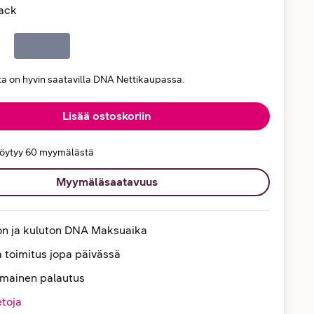
ack
ta on hyvin saatavilla DNA Nettikaupassa.
Lisää ostoskoriin
löytyy 60 myymälästä
Myymäläsaatavuus
on ja kuluton DNA Maksuaika
 toimitus jopa päivässä
lmainen palautus
etoja