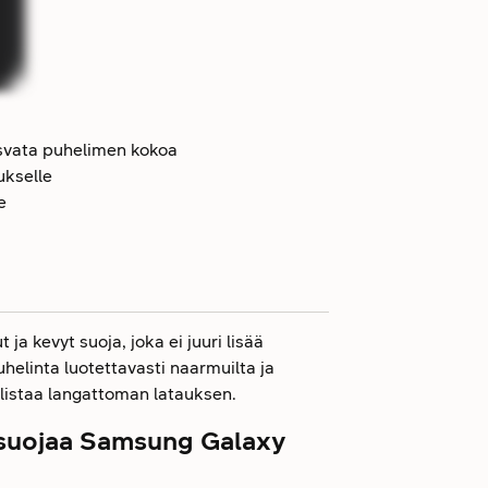
kasvata puhelimen kokoa
ukselle
e
a kevyt suoja, joka ei juuri lisää
linta luotettavasti naarmuilta ja
istaa langattoman latauksen.
suojaa Samsung Galaxy