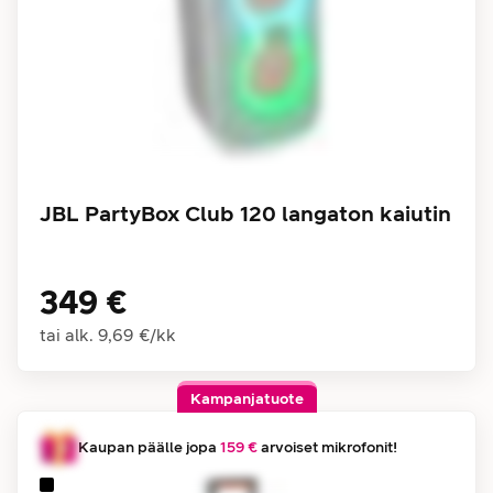
JBL PartyBox Club 120 langaton kaiutin
349 €
tai alk.
9,69 €
/
kk
Kampanjatuote
Kaupan päälle jopa
159 €
arvoiset mikrofonit!