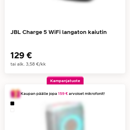
JBL Charge 5 WiFi langaton kaiutin
129 €
tai alk.
3,58 €
/
kk
Kampanjatuote
Kaupan päälle jopa
159 €
arvoiset mikrofonit!