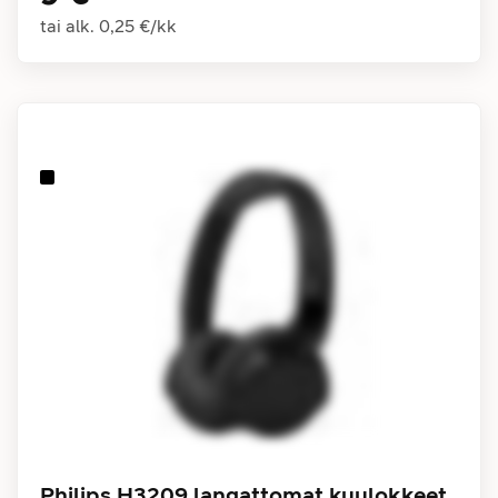
tai alk.
0,25 €
/
kk
Philips H3209 langattomat kuulokkeet