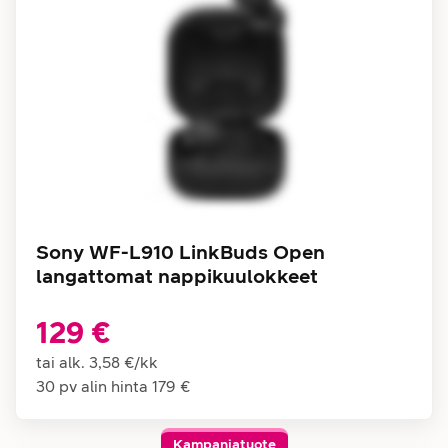
Sony WF-L910 LinkBuds Open
langattomat nappikuulokkeet
129 €
tai alk.
3,58 €
/
kk
30 pv alin hinta
179 €
Kampanjatuote