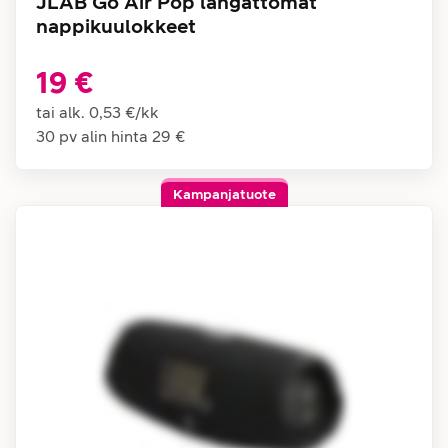
JLAB Go Air Pop langattomat
nappikuulokkeet
19 €
tai alk.
0,53 €
/
kk
30 pv alin hinta
29 €
Kampanjatuote