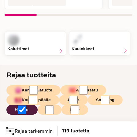
Kaiuttimet
Kuulokkeet
Rajaa tuotteita
Kampanjatuote
Asiakasetu
Kaupan päälle
Apple
Samsung
Huawei
JBL
Sony
119
tuotetta
Rajaa tarkemmin