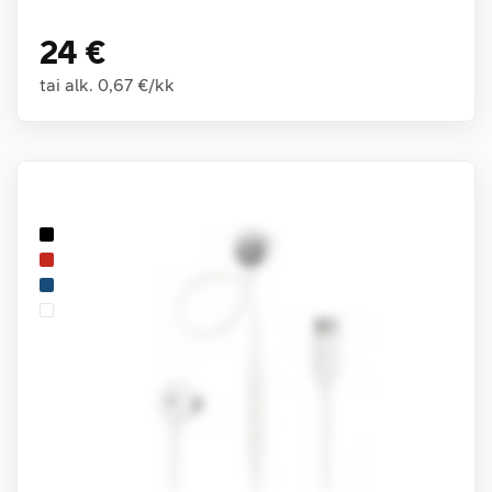
24 €
tai alk.
0,67 €
/
kk