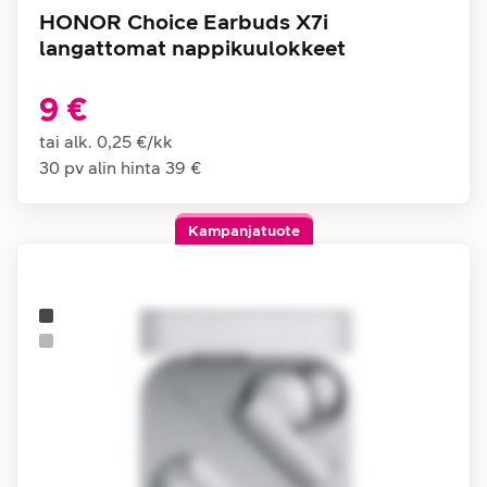
HONOR Choice Earbuds X7i
langattomat nappikuulokkeet
9 €
tai alk.
0,25 €
/
kk
30 pv alin hinta
39 €
Kampanjatuote