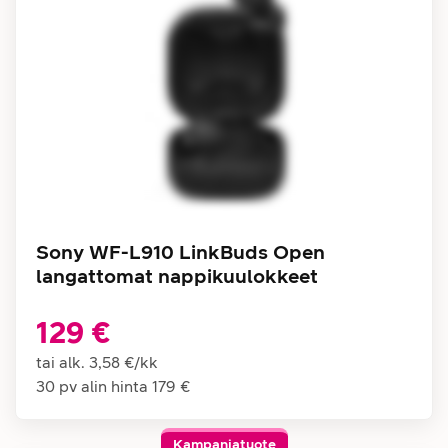
Sony WF-L910 LinkBuds Open
langattomat nappikuulokkeet
129 €
tai alk.
3,58 €
/
kk
30 pv alin hinta
179 €
Kampanjatuote