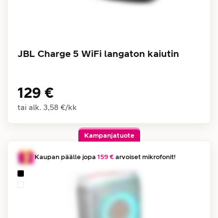
JBL Charge 5 WiFi langaton kaiutin
129 €
tai alk.
3,58 €
/
kk
Kampanjatuote
Kaupan päälle jopa
159 €
arvoiset mikrofonit!