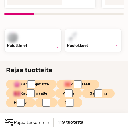
Kaiuttimet
Kuulokkeet
Rajaa tuotteita
Kampanjatuote
Asiakasetu
Kaupan päälle
Apple
Samsung
Huawei
JBL
Sony
119
tuotetta
Rajaa tarkemmin