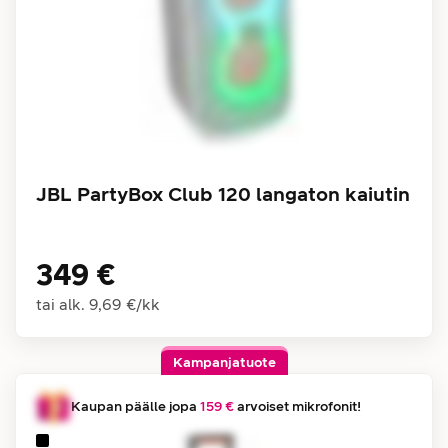
JBL PartyBox Club 120 langaton kaiutin
349 €
tai alk.
9,69 €
/
kk
Kampanjatuote
Kaupan päälle jopa
159 €
arvoiset mikrofonit!