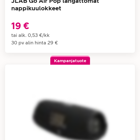
JLAB Go Air Pop langattomat
nappikuulokkeet
19 €
tai alk.
0,53 €
/
kk
30 pv alin hinta
29 €
Kampanjatuote