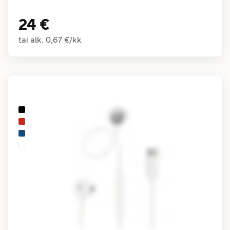
24 €
tai alk.
0,67 €
/
kk