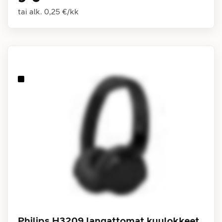
tai alk.
0,25 €
/
kk
Philips H3209 langattomat kuulokkeet