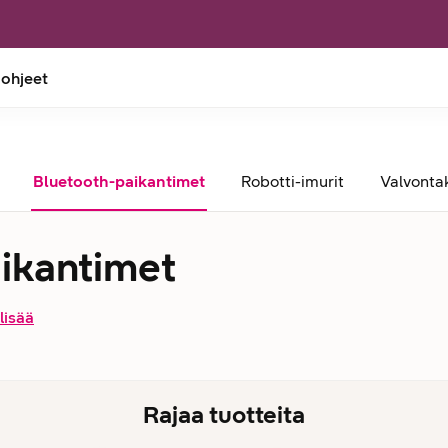
 ohjeet
Bluetooth-paikantimet
Robotti-imurit
Valvonta
aikantimet
lisää
Rajaa tuotteita