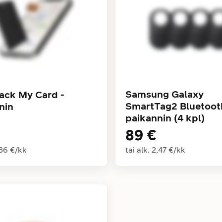
Samsung Galaxy
ack My Card -
SmartTag2 Bluetoot
nin
paikannin (4 kpl)
89 €
,36 €
/
kk
tai alk.
2,47 €
/
kk