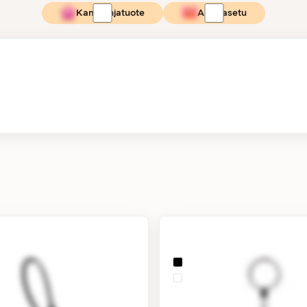
Kampanjatuote
Asiakasetu