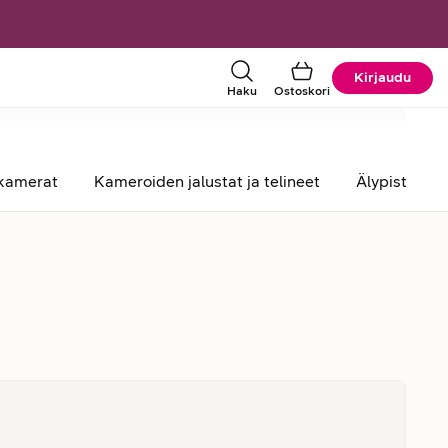
Kirjaudu
Haku
Ostoskori
kamerat
Kameroiden jalustat ja telineet
Älypistorasi