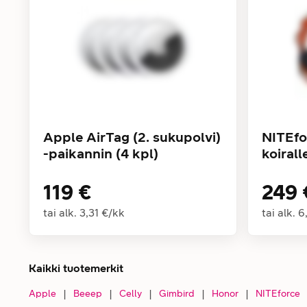
Apple AirTag (2. sukupolvi)
NITEfo
-paikannin (4 kpl)
koirall
119 €
249 
tai alk.
3,31 €
/
kk
tai alk.
6
Kaikki tuotemerkit
Apple
|
Beeep
|
Celly
|
Gimbird
|
Honor
|
NITEforce