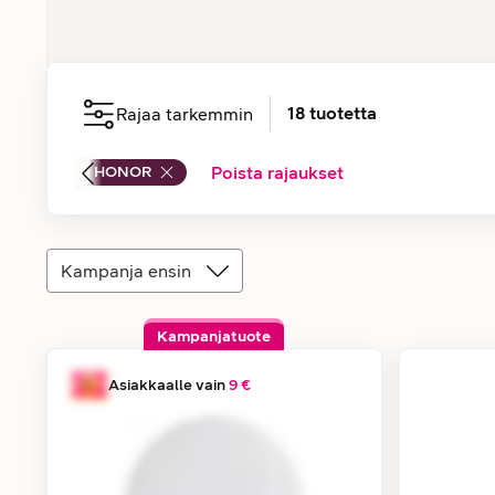
18
tuotetta
Rajaa tarkemmin
HONOR
Poista rajaukset
Kampanja ensin
Kampanjatuote
Asiakkaalle vain
9 €