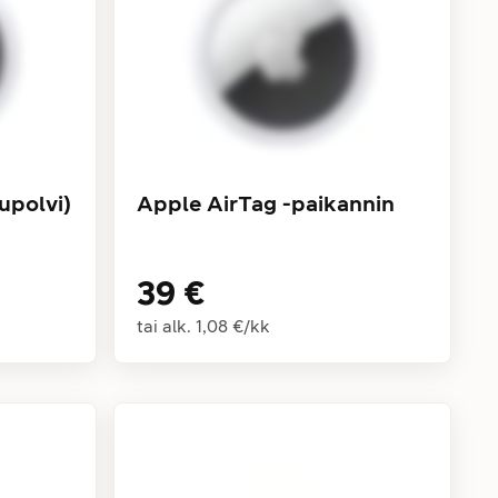
upolvi)
Apple AirTag -paikannin
39 €
tai alk.
1,08 €
/
kk