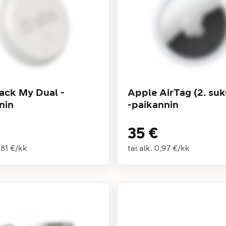
ack My Dual -
Apple AirTag (2. suk
nin
-paikannin
35 €
,81 €
/
kk
tai alk.
0,97 €
/
kk