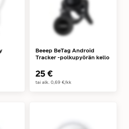
y
Beeep BeTag Android
Tracker -polkupyörän kello
25 €
tai alk.
0,69 €
/
kk