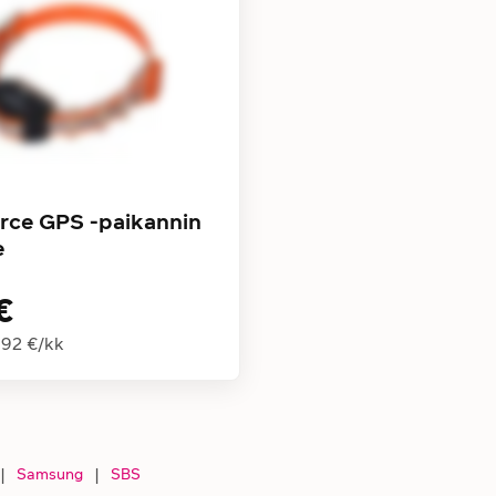
rce GPS -paikannin
e
€
,92 €
/
kk
|
Samsung
|
SBS