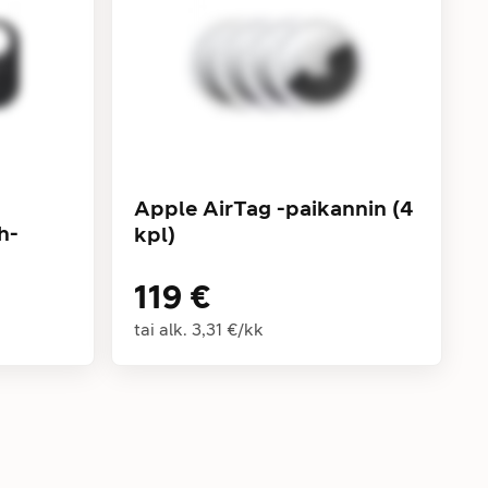
Apple AirTag -paikannin (4
h-
kpl)
119 €
tai alk.
3,31 €
/
kk