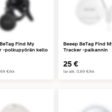
BeTag Find My
Beeep BeTag Find M
r -polkupyörän kello
Tracker -paikannin
25 €
,69 €
/
kk
tai alk.
0,69 €
/
kk