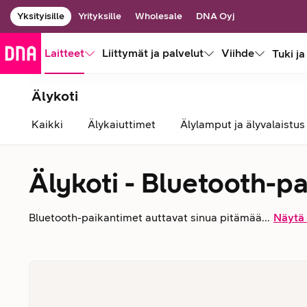
Yksityisille
Yrityksille
Wholesale
DNA Oyj
Laitteet
Liittymät ja palvelut
Viihde
Tuki ja
Älykoti
Kaikki
Älykaiuttimet
Älylamput ja älyvalaistus
Älykoti - Bluetooth-p
Bluetooth-paikantimet auttavat sinua pitämää...
Näytä 