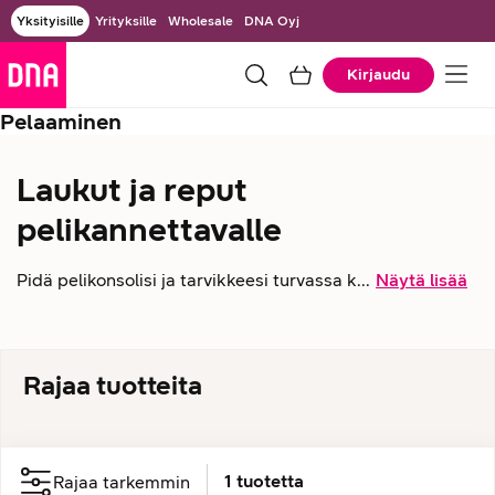
Yksityisille
Yrityksille
Wholesale
DNA Oyj
Kirjaudu
Pelaaminen
Laukut ja reput
pelikannettavalle
Pidä pelikonsolisi ja tarvikkeesi turvassa k...
Näytä lisää
Rajaa tuotteita
1
tuotetta
Rajaa tarkemmin