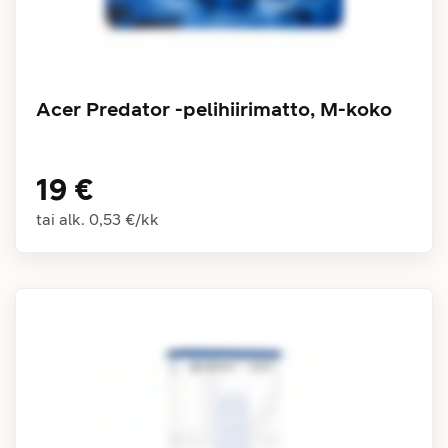
Acer Predator -pelihiirimatto, M-koko
19 €
tai alk.
0,53 €
/
kk