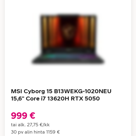
MSI Cyborg 15 B13WEKG-1020NEU
15,6" Core i7 13620H RTX 5050
999 €
tai alk.
27,75 €
/
kk
30 pv alin hinta
1159 €