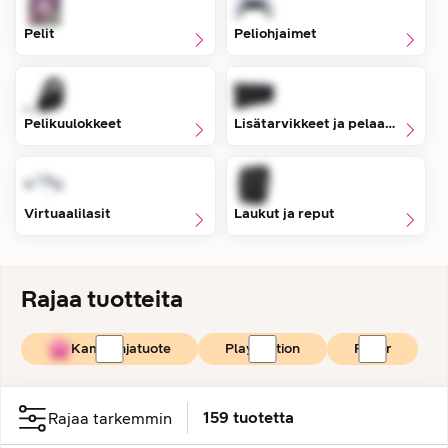
Pelit
Peliohjaimet
Pelikuulokkeet
Lisätarvikkeet ja pelaaminen
Virtuaalilasit
Laukut ja reput
Rajaa tuotteita
Kampanjatuote
PlayStation
Razer
159
tuotetta
Rajaa tarkemmin