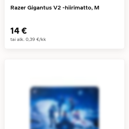
Razer Gigantus V2 -hiirimatto, M
14 €
tai alk.
0,39 €
/
kk