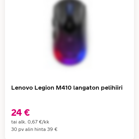
Lenovo Legion M410 langaton pelihiiri
24 €
tai alk.
0,67 €
/
kk
30 pv alin hinta
39 €