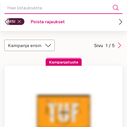
MSI
Poista rajaukset
Kampanja ensin
Sivu
1
/
5
Kampanjatuote