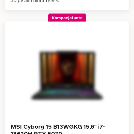
30 pv alin hinta
1149 €
Kampanjatuote
MSI Cyborg 15 B13WGKG 15,6" i7-
13620H RTX 5070