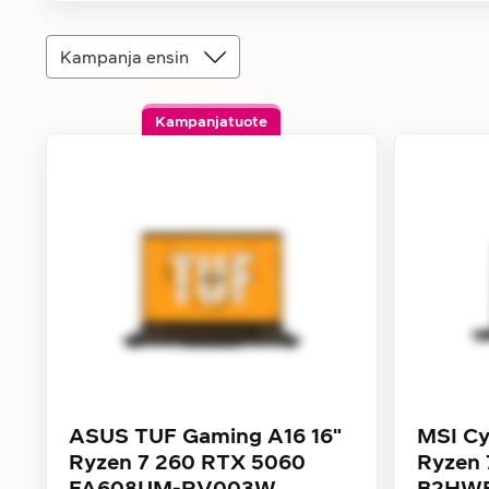
Kampanja ensin
Kampanjatuote
ASUS TUF Gaming A16 16"
MSI Cy
Ryzen 7 260 RTX 5060
Ryzen 
FA608UM-RV003W
B2HWF