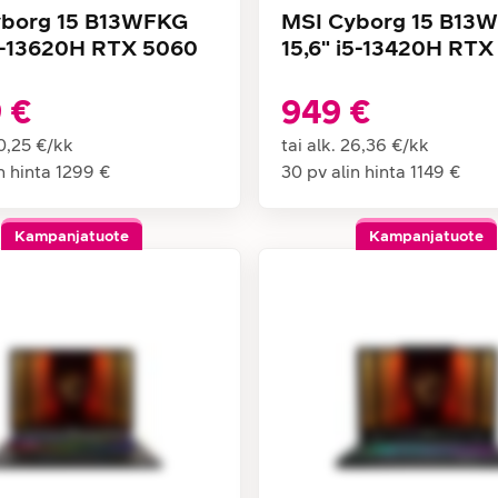
yborg 15 B13WFKG
MSI Cyborg 15 B13
i7-13620H RTX 5060
15,6" i5-13420H RTX
 €
949 €
0,25 €
/
kk
tai alk.
26,36 €
/
kk
n hinta
1299 €
30 pv alin hinta
1149 €
Kampanjatuote
Kampanjatuote