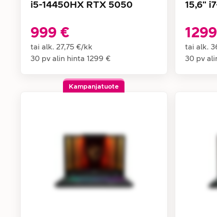
i5-14450HX RTX 5050
15,6" 
999 €
1299
tai alk.
27,75 €
/
kk
tai alk.
3
30 pv alin hinta
1299 €
30 pv ali
Kampanjatuote