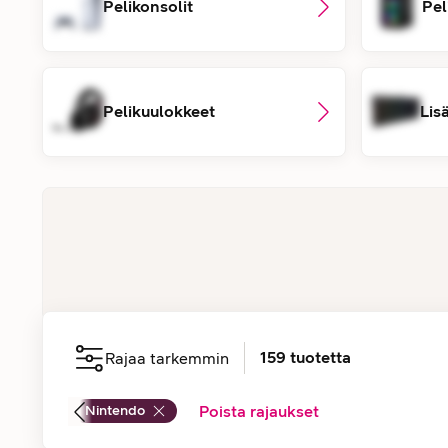
Pelikonsolit
Pel
Pelikuulokkeet
159
tuotetta
Rajaa tarkemmin
Nintendo
Poista rajaukset