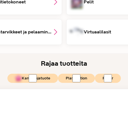
itietokoneet
Pelit
Lisätarvikkeet ja pelaaminen
Virtuaalilasit
Rajaa tuotteita
Kampanjatuote
PlayStation
Razer