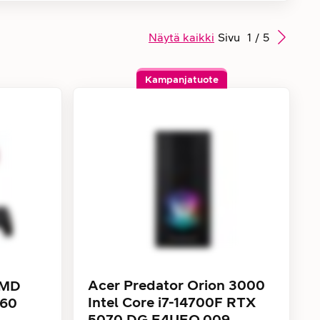
Näytä kaikki
Sivu
1
/
5
Kampanjatuote
Acer Predator Orion 3000
AMD
Intel Core i7-14700F RTX
060
5070 DG.E4UEQ.009