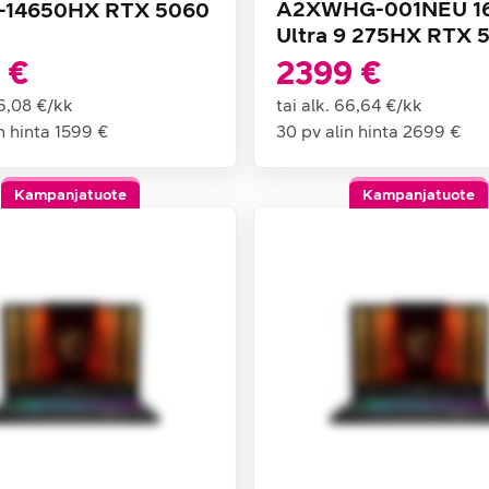
A2XWHG-001NEU 16
i7-14650HX RTX 5060
Ultra 9 275HX RTX 5
 €
2399 €
6,08 €
/
kk
tai alk.
66,64 €
/
kk
n hinta
1599 €
30 pv alin hinta
2699 €
Kampanjatuote
Kampanjatuote