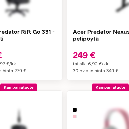
redator Rift Go 331 -
Acer Predator Nexus
li
pelipöytä
€
249 €
,97 €
/
kk
tai alk.
6,92 €
/
kk
n hinta
279 €
30 pv alin hinta
349 €
Kampanjatuote
Kampanjatuote