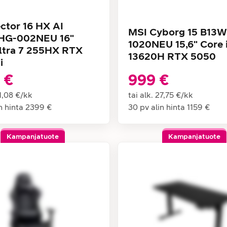
ctor 16 HX AI
MSI Cyborg 15 B13
G-002NEU 16"
1020NEU 15,6" Core 
ltra 7 255HX RTX
13620H RTX 5050
i
 €
999 €
1,08 €
/
kk
tai alk.
27,75 €
/
kk
n hinta
2399 €
30 pv alin hinta
1159 €
Kampanjatuote
Kampanjatuote