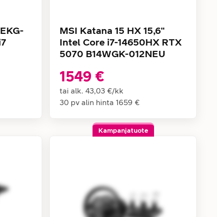
WEKG-
MSI Katana 15 HX 15,6"
i7
Intel Core i7-14650HX RTX
5070 B14WGK-012NEU
1549 €
tai alk.
43,03 €
/
kk
30 pv alin hinta
1659 €
Kampanjatuote