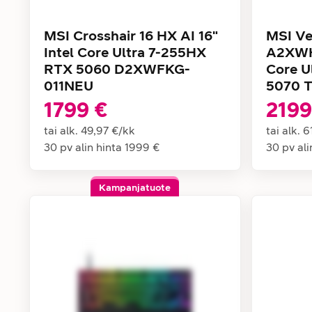
MSI Crosshair 16 HX AI 16"
MSI Ve
Intel Core Ultra 7-255HX
A2XWH
RTX 5060 D2XWFKG-
Core U
011NEU
5070 T
1799 €
2199
tai alk.
49,97 €
/
kk
tai alk.
6
30 pv alin hinta
1999 €
30 pv ali
Kampanjatuote