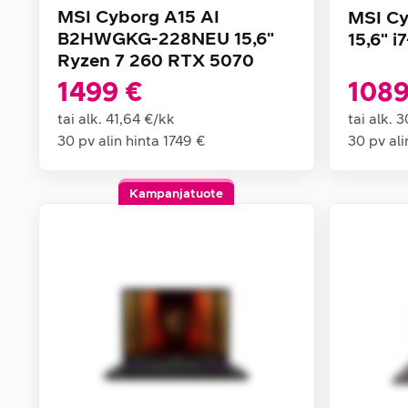
MSI Cyborg A15 AI
MSI C
B2HWGKG-228NEU 15,6"
15,6" 
Ryzen 7 260 RTX 5070
1499 €
1089
tai alk.
41,64 €
/
kk
tai alk.
3
30 pv alin hinta
1749 €
30 pv ali
Kampanjatuote