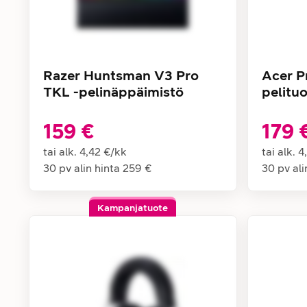
Razer Huntsman V3 Pro
Acer P
TKL -pelinäppäimistö
pelituo
159 €
179 
tai alk.
4,42 €
/
kk
tai alk.
4
30 pv alin hinta
259 €
30 pv ali
Kampanjatuote