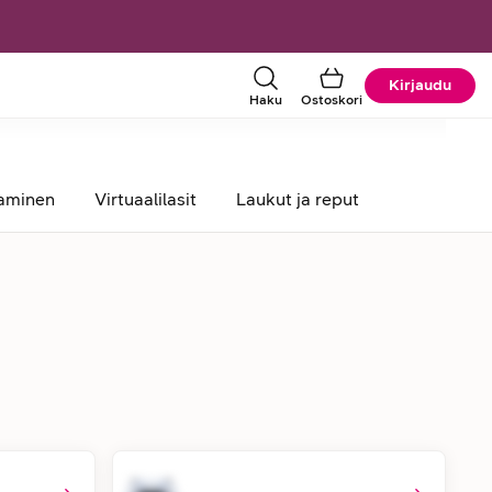
Kirjaudu
Haku
Ostoskori
aaminen
Virtuaalilasit
Laukut ja reput