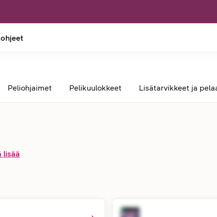
 ohjeet
Peliohjaimet
Pelikuulokkeet
Lisätarvikkeet ja pel
 lisää