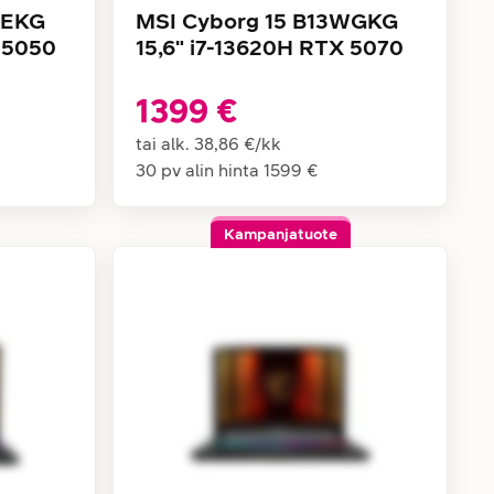
WEKG
MSI Cyborg 15 B13WGKG
 5050
15,6" i7-13620H RTX 5070
1399 €
tai alk.
38,86 €
/
kk
30 pv alin hinta
1599 €
Kampanjatuote