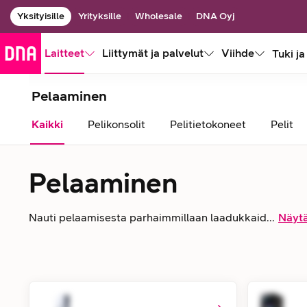
Yksityisille
Yrityksille
Wholesale
DNA Oyj
Laitteet
Liittymät ja palvelut
Viihde
Tuki ja
Pelaaminen
Kaikki
Pelikonsolit
Pelitietokoneet
Pelit
Pelaaminen
Nauti pelaamisesta parhaimmillaan laadukkaid...
Näytä