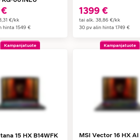
 €
1399 €
3,31 €
/
kk
tai alk.
38,86 €
/
kk
n hinta
1549 €
30 pv alin hinta
1749 €
Kampanjatuote
Kampanjatuote
MSI Vector 16 HX AI
tana 15 HX B14WFK