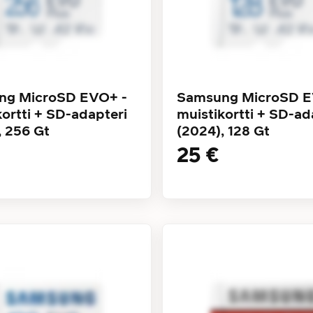
ng MicroSD EVO+ -
Samsung MicroSD E
kortti + SD-adapteri
muistikortti + SD-ad
, 256 Gt
(2024), 128 Gt
25 €