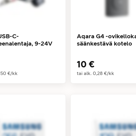
USB-C-
Aqara G4 -ovikello
teenalentaja, 9-24V
säänkestävä kotelo
10 €
,50 €
/
kk
tai alk.
0,28 €
/
kk