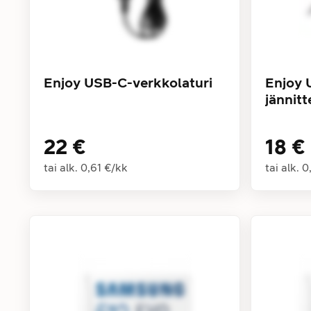
Enjoy USB-C-verkkolaturi
Enjoy 
jännit
22 €
18 €
tai alk.
0,61 €
/
kk
tai alk.
0