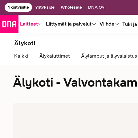
Yksityisille
Yrityksille
Wholesale
DNA Oyj
Laitteet
Liittymät ja palvelut
Viihde
Tuki ja
Älykoti
Kaikki
Älykaiuttimet
Älylamput ja älyvalaistus
Älykoti - Valvontakam