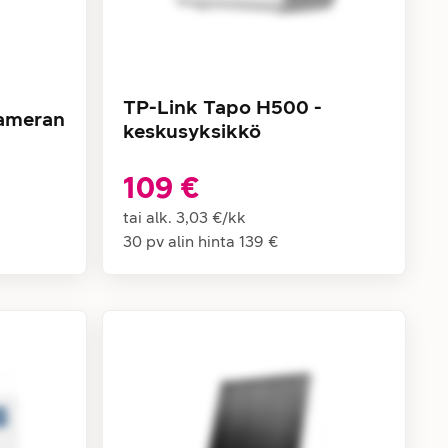
TP-Link Tapo H500 -
kameran
keskusyksikkö
109 €
tai alk.
3,03 €
/
kk
30 pv alin hinta
139 €