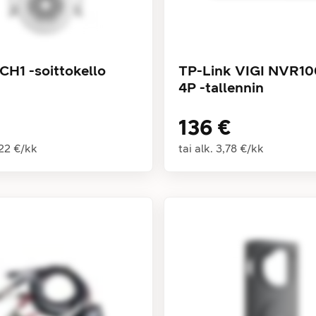
CH1 -soittokello
TP-Link VIGI NVR1
4P -tallennin
136 €
,22 €
/
kk
tai alk.
3,78 €
/
kk