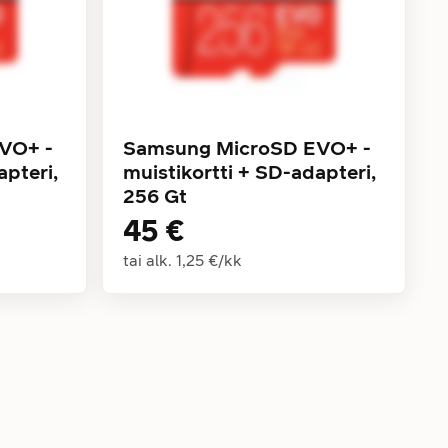
VO+ -
Samsung MicroSD EVO+ -
apteri,
muistikortti + SD-adapteri,
256 Gt
45 €
tai alk.
1,25 €
/
kk