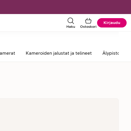
Kirjaudu
Haku
Ostoskori
kamerat
Kameroiden jalustat ja telineet
Älypistorasia