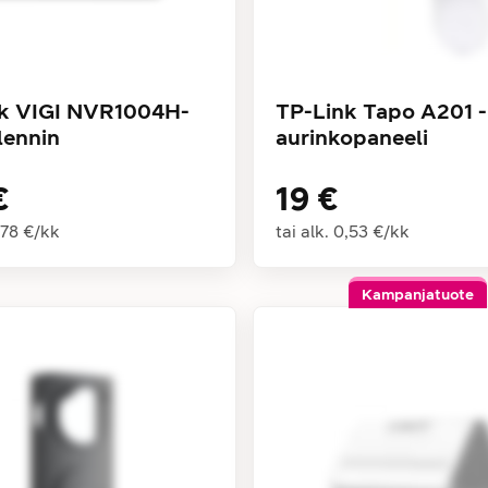
k VIGI NVR1004H-
TP-Link Tapo A201 -
lennin
aurinkopaneeli
€
19 €
,78 €
/
kk
tai alk.
0,53 €
/
kk
Kampanjatuote