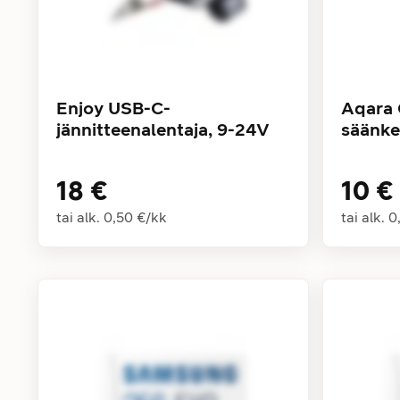
Enjoy USB-C-
Aqara 
jännitteenalentaja, 9-24V
säänke
18 €
10 €
tai alk.
0,50 €
/
kk
tai alk.
0