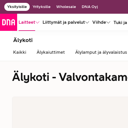
Yksityisille
Yrityksille
Wholesale
DNA Oyj
Laitteet
Liittymät ja palvelut
Viihde
Tuki ja
Älykoti
Kaikki
Älykaiuttimet
Älylamput ja älyvalaistus
Älykoti - Valvontakam