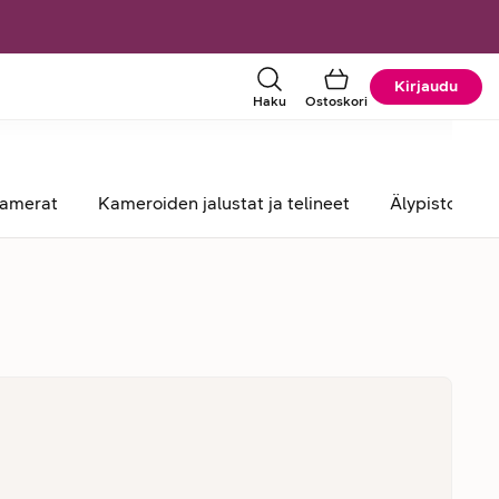
Kirjaudu
Haku
Ostoskori
kamerat
Kameroiden jalustat ja telineet
Älypistorasia