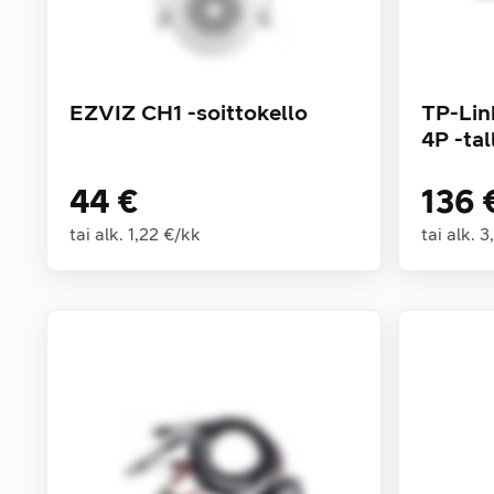
EZVIZ CH1 -soittokello
TP-Lin
4P -tal
44 €
136 
tai alk.
1,22 €
/
kk
tai alk.
3