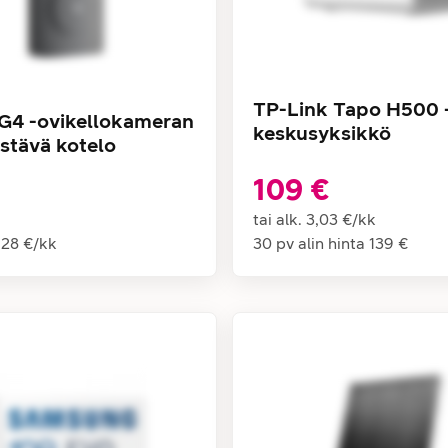
TP-Link Tapo H500 
G4 -ovikellokameran
keskusyksikkö
stävä kotelo
109 €
tai alk.
3,03 €
/
kk
,28 €
/
kk
30 pv alin hinta
139 €