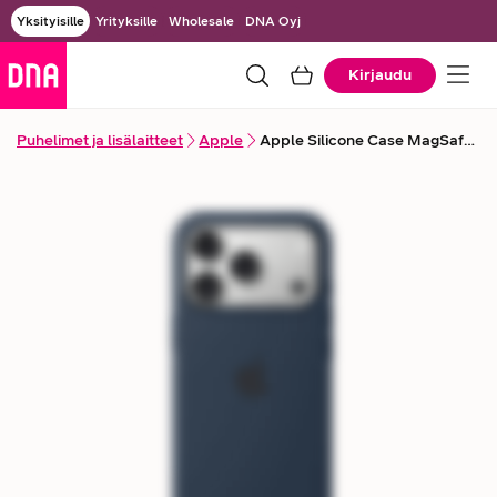
Yksityisille
Yrityksille
Wholesale
DNA Oyj
Kirjaudu
Puhelimet ja lisälaitteet
Apple
Apple Silicone Case MagSafe -suojakuori iPhone 17 Pro -puhelimelle