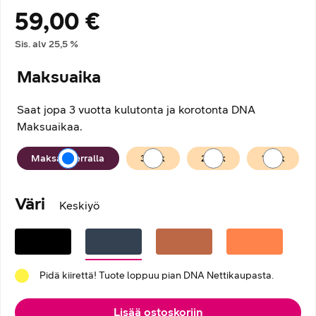
59,00 €
Hintatiedot
Sis. alv
25,5
%
Maksuaika
Saat jopa 3 vuotta kulutonta ja korotonta DNA
Maksuaikaa.
Maksuaika
Maksan kerralla
36
kk
24
kk
12
kk
Väri
Keskiyö
Pidä kiirettä! Tuote loppuu pian DNA Nettikaupasta.
Lisää ostoskoriin