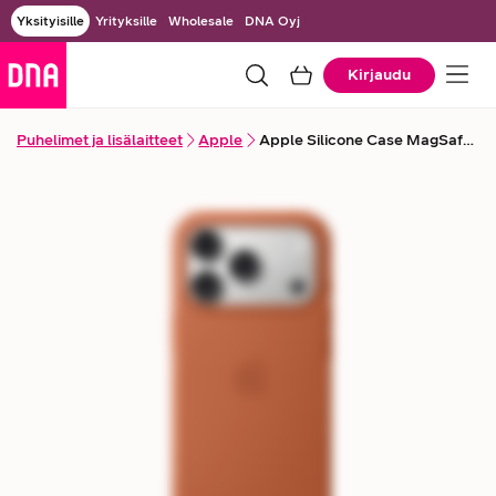
Yksityisille
Yrityksille
Wholesale
DNA Oyj
Kirjaudu
Puhelimet ja lisälaitteet
Apple
Apple Silicone Case MagSafe -suojakuori iPhone 17 Pro -puhelimelle