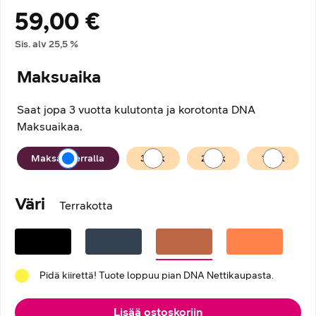
59,00 €
Hintatiedot
Sis. alv
25,5
%
Maksuaika
Saat jopa 3 vuotta kulutonta ja korotonta DNA
Maksuaikaa.
Maksuaika
Maksan kerralla
36
kk
24
kk
12
kk
Väri
Terrakotta
Pidä kiirettä! Tuote loppuu pian DNA Nettikaupasta.
Lisää ostoskoriin