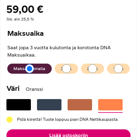
59,00 €
Hintatiedot
Sis. alv
25,5
%
Maksuaika
Saat jopa 3 vuotta kulutonta ja korotonta DNA
Maksuaikaa.
Maksuaika
Maksan kerralla
36
kk
24
kk
12
kk
Väri
Oranssi
Pidä kiirettä! Tuote loppuu pian DNA Nettikaupasta.
Lisää ostoskoriin