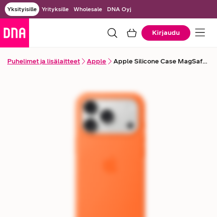
Yksityisille
Yrityksille
Wholesale
DNA Oyj
Kirjaudu
Puhelimet ja lisälaitteet
Apple
Apple Silicone Case MagSafe -suojakuori iPhone 17 Pro -puhelimelle