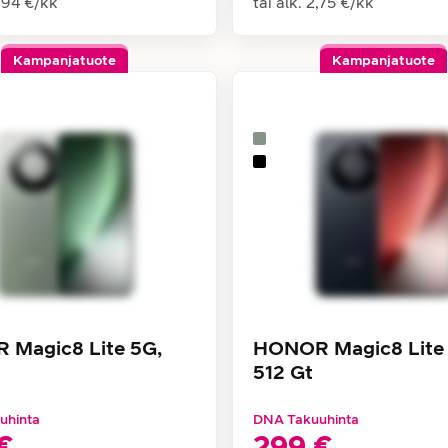
,94 €
/
kk
tai alk.
2,75 €
/
kk
Kampanjatuote
Kampanjatuote
Magic8 Lite 5G,
HONOR Magic8 Lite 
512 Gt
uhinta
DNA Takuuhinta
€
299 €