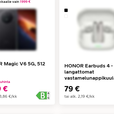
kkaalle vain
1999 €
 Magic V6 5G, 512
HONOR Earbuds 4 -
langattomat
vastamelunappikuul
uhinta
 €
79 €
3,86 €
/
kk
tai alk.
2,19 €
/
kk