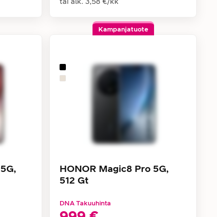
tai alk.
3,58 €
/
kk
Kampanjatuote
5G,
HONOR Magic8 Pro 5G,
512 Gt
DNA Takuuhinta
999 €