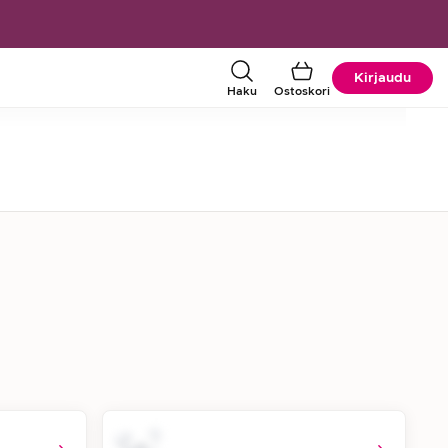
Kirjaudu
Haku
Ostoskori