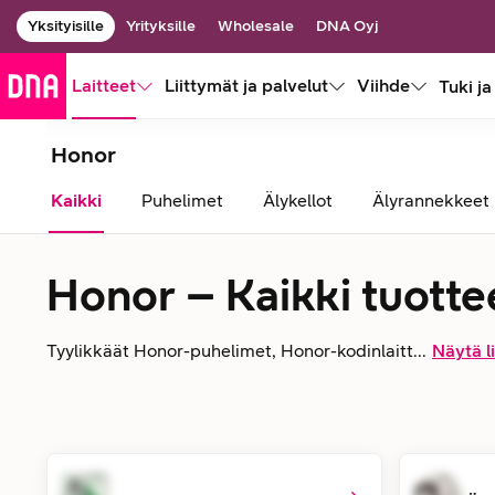
Yksityisille
Yrityksille
Wholesale
DNA Oyj
Laitteet
Liittymät ja palvelut
Viihde
Tuki ja
Honor
Kaikki
Puhelimet
Älykellot
Älyrannekkeet
Honor – Kaikki tuotte
Tyylikkäät Honor-puhelimet, Honor-kodinlaitt...
Näytä l