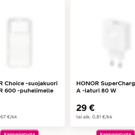
Choice -suojakuori
HONOR SuperCharg
 600 -puhelimelle
A -laturi 80 W
29 €
,67 €
/
kk
tai alk.
0,81 €
/
kk
Kampanjatuote
Kampanjatuote