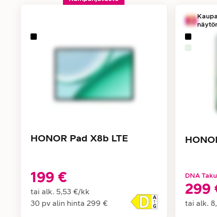
Kaupa
näytö
HONOR Pad X8b LTE
HONOR
199 €
DNA Taku
299 
tai alk.
5,53 €
/
kk
30 pv alin hinta
299 €
tai alk.
8