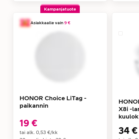
Kampanjatuote
Asiakkaalle vain
9 €
HONOR Choice LiTag -
HONOR
paikannin
X8i -l
kuulok
19 €
34 €
tai alk.
0,53 €
/
kk