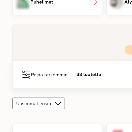
Puhelimet
Äly
38
tuotetta
Rajaa tarkemmin
Uusimmat ensin