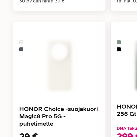
30 pv alin hinta
39 €
tai alk.
0
HONOR 
HONOR Choice -suojakuori
256 Gt
Magic8 Pro 5G -
puhelimelle
DNA Taku
29 €
299 