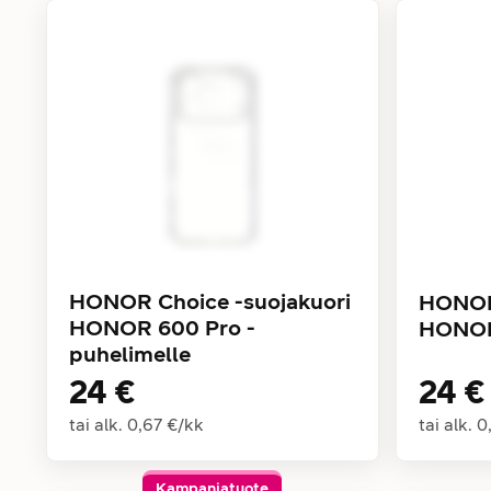
HONOR Choice -suojakuori
HONOR 
HONOR 600 Pro -
HONOR
puhelimelle
24 €
24 €
tai alk.
0,67 €
/
kk
tai alk.
0
Kampanjatuote