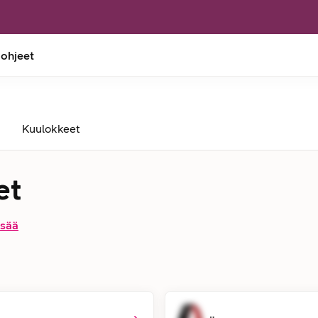
 ohjeet
Kuulokkeet
et
isää