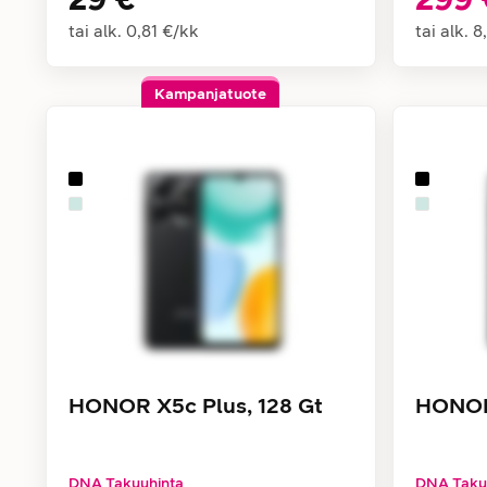
tai alk.
0,81 €
/
kk
tai alk.
8
Kampanjatuote
HONOR X5c Plus, 128 Gt
HONOR 
DNA Takuuhinta
DNA Taku