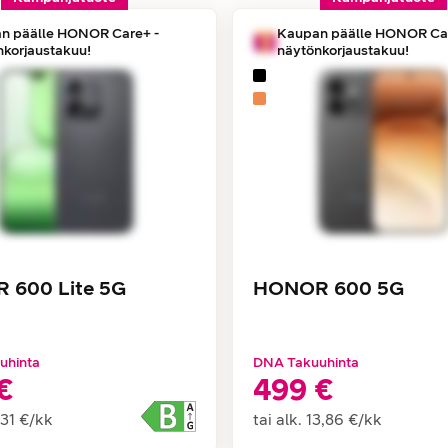
n päälle HONOR Care+ -
Kaupan päälle HONOR Car
nkorjaustakuu!
näytönkorjaustakuu!
 600 Lite 5G
HONOR 600 5G
uhinta
DNA Takuuhinta
€
499 €
,31 €
/
kk
tai alk.
13,86 €
/
kk