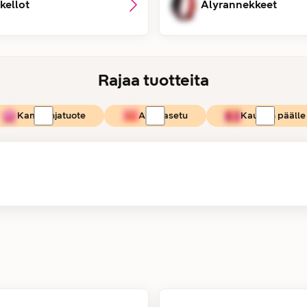
kellot
Älyrannekkeet
Rajaa tuotteita
Kampanjatuote
Asiakasetu
Kaupan päälle